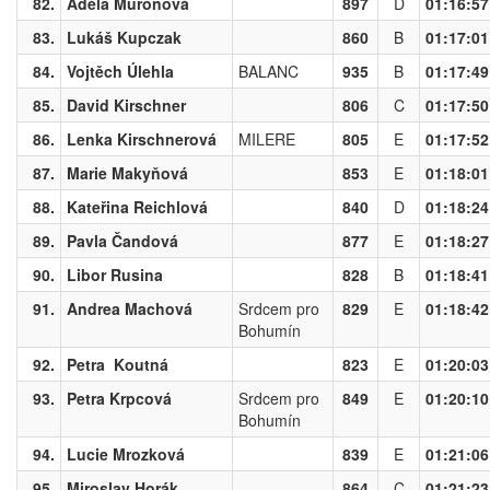
82.
Adéla Muroňová
897
D
01:16:57
83.
Lukáš Kupczak
860
B
01:17:01
84.
Vojtěch Úlehla
BALANC
935
B
01:17:49
85.
David Kirschner
806
C
01:17:50
86.
Lenka Kirschnerová
MILERE
805
E
01:17:52
87.
Marie Makyňová
853
E
01:18:01
88.
Kateřina Reichlová
840
D
01:18:24
89.
Pavla Čandová
877
E
01:18:27
90.
Libor Rusina
828
B
01:18:41
91.
Andrea Machová
Srdcem pro
829
E
01:18:42
Bohumín
92.
Petra Koutná
823
E
01:20:03
93.
Petra Krpcová
Srdcem pro
849
E
01:20:10
Bohumín
94.
Lucie Mrozková
839
E
01:21:06
95.
Miroslav Horák
864
C
01:21:23