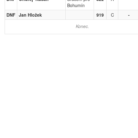
Bohumín
DNF
Jan Hložek
919
C
-
Konec.