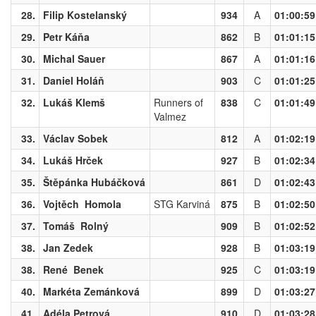
28.
Filip Kostelanský
934
A
01:00:59
29.
Petr Káňa
862
B
01:01:15
30.
Michal Sauer
867
A
01:01:16
31.
Daniel Holáň
903
C
01:01:25
32.
Lukáš Klemš
Runners of
838
C
01:01:49
Valmez
33.
Václav Sobek
812
A
01:02:19
34.
Lukáš Hrček
927
B
01:02:34
35.
Štěpánka Hubáčková
861
D
01:02:43
36.
Vojtěch Homola
STG Karviná
875
B
01:02:50
37.
Tomáš Rolný
909
B
01:02:52
38.
Jan Zedek
928
B
01:03:19
38.
René Benek
925
C
01:03:19
40.
Markéta Zemánková
899
D
01:03:27
41.
Adéla Petrová
910
D
01:03:28