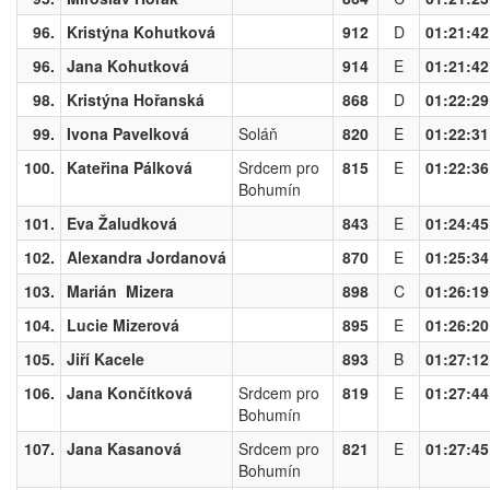
96.
Kristýna Kohutková
912
D
01:21:42
96.
Jana Kohutková
914
E
01:21:42
98.
Kristýna Hořanská
868
D
01:22:29
99.
Ivona Pavelková
Soláň
820
E
01:22:31
100.
Kateřina Pálková
Srdcem pro
815
E
01:22:36
Bohumín
101.
Eva Žaludková
843
E
01:24:45
102.
Alexandra Jordanová
870
E
01:25:34
103.
Marián Mizera
898
C
01:26:19
104.
Lucie Mizerová
895
E
01:26:20
105.
Jiří Kacele
893
B
01:27:12
106.
Jana Končítková
Srdcem pro
819
E
01:27:44
Bohumín
107.
Jana Kasanová
Srdcem pro
821
E
01:27:45
Bohumín