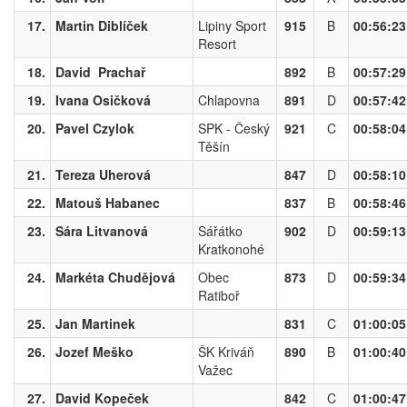
17.
Martin Diblíček
Lipiny Sport
915
B
00:56:23
Resort
18.
David Prachař
892
B
00:57:29
19.
Ivana Osičková
Chlapovna
891
D
00:57:42
20.
Pavel Czylok
SPK - Český
921
C
00:58:04
Těšín
21.
Tereza Uherová
847
D
00:58:10
22.
Matouš Habanec
837
B
00:58:46
23.
Sára Litvanová
Sářátko
902
D
00:59:13
Kratkonohé
24.
Markéta Chudějová
Obec
873
D
00:59:34
Ratiboř
25.
Jan Martinek
831
C
01:00:05
26.
Jozef Meško
ŠK Kriváň
890
B
01:00:40
Važec
27.
David Kopeček
842
C
01:00:47