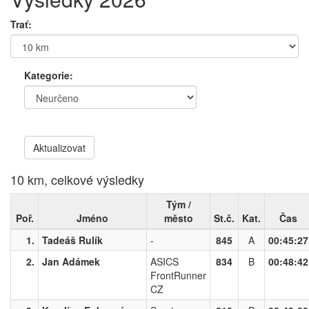
Trať:
Kategorie:
Aktualizovat
10 km, celkové výsledky
Tým /
Poř.
Jméno
město
St.č.
Kat.
Čas
1.
Tadeáš Rulík
-
845
A
00:45:27
2.
Jan Adámek
ASICS
834
B
00:48:42
FrontRunner
CZ