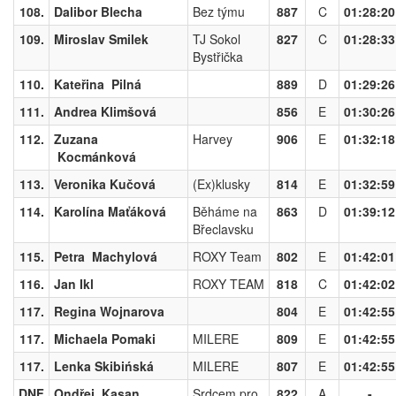
108.
Dalibor Blecha
Bez týmu
887
C
01:28:20
109.
Miroslav Smilek
TJ Sokol
827
C
01:28:33
Bystřička
110.
Kateřina Pilná
889
D
01:29:26
111.
Andrea Klimšová
856
E
01:30:26
112.
Zuzana
Harvey
906
E
01:32:18
Kocmánková
113.
Veronika Kučová
(Ex)klusky
814
E
01:32:59
114.
Karolína Maťáková
Běháme na
863
D
01:39:12
Břeclavsku
115.
Petra Machylová
ROXY Team
802
E
01:42:01
116.
Jan Ikl
ROXY TEAM
818
C
01:42:02
117.
Regina Wojnarova
804
E
01:42:55
117.
Michaela Pomaki
MILERE
809
E
01:42:55
117.
Lenka Skibińská
MILERE
807
E
01:42:55
DNF
Ondřej Kasan
Srdcem pro
822
A
-