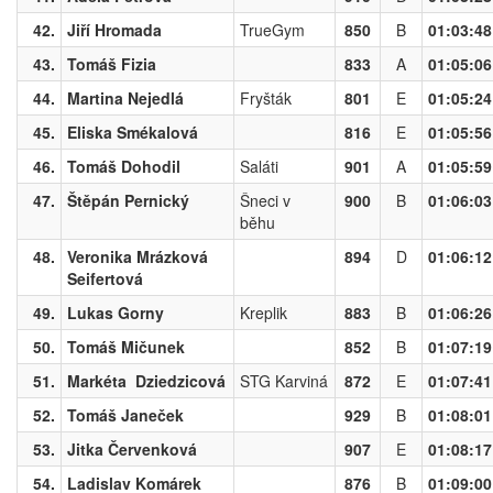
42.
Jiří Hromada
TrueGym
850
B
01:03:48
43.
Tomáš Fizia
833
A
01:05:06
44.
Martina Nejedlá
Fryšták
801
E
01:05:24
45.
Eliska Smékalová
816
E
01:05:56
46.
Tomáš Dohodil
Saláti
901
A
01:05:59
47.
Štěpán Pernický
Šneci v
900
B
01:06:03
běhu
48.
Veronika Mrázková
894
D
01:06:12
Seifertová
49.
Lukas Gorny
Kreplik
883
B
01:06:26
50.
Tomáš Mičunek
852
B
01:07:19
51.
Markéta Dziedzicová
STG Karviná
872
E
01:07:41
52.
Tomáš Janeček
929
B
01:08:01
53.
Jitka Červenková
907
E
01:08:17
54.
Ladislav Komárek
876
B
01:09:00