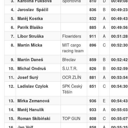
3.
Karolína Fuksová
Sportovna
810
D
00:49:08
4.
Jaroslav Spáčil
836
B
00:49:23
5.
Matěj Kostka
832
A
00:49:43
6.
Patrik Blaško
885
A
00:49:56
7.
Libor Struška
Flowriders
911
A
00:51:28
8.
Martin Micka
MIT cargo
896
C
00:52:30
racing team
9.
Martin Daneš
Břeclav
859
B
00:52:42
10.
Michal Ondruš
Š.U.T.R.
826
B
00:52:59
11.
Josef Surý
OCR ZLÍN
881
A
00:53:54
12.
Ladislav Czylok
SPK Český
851
C
00:54:30
Těšín
13.
Mirka Zemanová
936
E
00:54:43
14.
Matěj Hanulík
933
A
00:55:03
15.
Roman Skibiński
TOP GUN
808
C
00:55:07
16.
Jan Volf
858
A
00:55:35