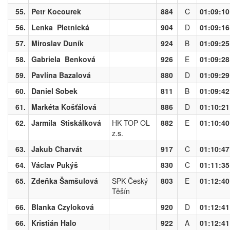
55.
Petr Kocourek
884
C
01:09:10
56.
Lenka Pletnická
904
D
01:09:16
57.
Miroslav Duník
924
B
01:09:25
58.
Gabriela Benková
926
E
01:09:28
59.
Pavlína Bazalová
880
D
01:09:29
60.
Daniel Sobek
811
B
01:09:42
61.
Markéta Košťálová
886
D
01:10:21
62.
Jarmila Stiskálková
HK TOP OL
882
E
01:10:40
z.s.
63.
Jakub Charvát
917
C
01:10:47
64.
Václav Pukýš
830
C
01:11:35
65.
Zdeňka Šamšulová
SPK Český
803
E
01:12:40
Těšín
66.
Blanka Czyloková
920
D
01:12:41
66.
Kristián Halo
922
A
01:12:41