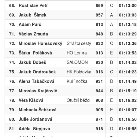
68.
Rostislav Petr
869
C
01:13:00
69.
Jakub Šimek
857
A
01:13:03
70.
Adam Purč
813
A
01:13:18
71.
Václav Zmuda
848
B
01:13:29
72.
Miroslav Horešovský
Strážci cesty
932
C
01:13:36
73.
Šárka Poláková
HO Lemra
913
E
01:13:53
74.
Jakub Dobeš
SALOMON
930
B
01:14:02
75.
Jakub Ondroušek
HK Poldovka
916
C
01:14:23
76.
Alena Tabáčková
Kuří nožka
931
D
01:14:49
77.
Miroslav Krajčovič
844
B
01:15:19
78.
Věra Kišová
Otužilí běžci
908
E
01:16:02
79.
Michaela Šebková
905
E
01:16:07
80.
Julie Jordanová
871
D
01:16:50
81.
Adéla Stryjová
918
D
01:16:55