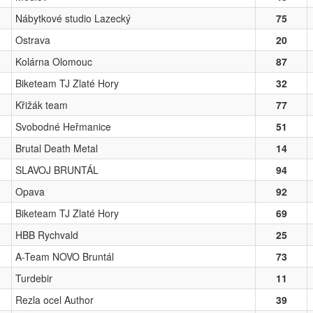
Nábytkové studio Lazecký
75
Ostrava
20
Kolárna Olomouc
87
Biketeam TJ Zlaté Hory
32
Křižák team
77
Svobodné Heřmanice
51
Brutal Death Metal
14
SLAVOJ BRUNTÁL
94
Opava
92
Biketeam TJ Zlaté Hory
69
HBB Rychvald
25
A-Team NOVO Bruntál
73
Turdebir
11
Rezla ocel Author
39