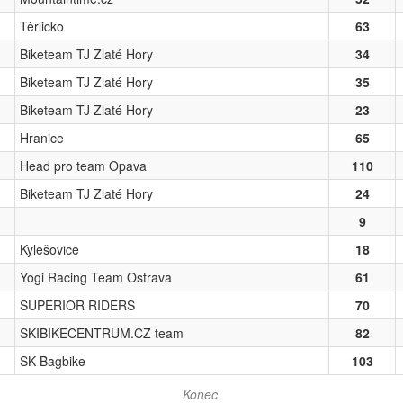
Těrlicko
63
Biketeam TJ Zlaté Hory
34
Biketeam TJ Zlaté Hory
35
Biketeam TJ Zlaté Hory
23
Hranice
65
Head pro team Opava
110
Biketeam TJ Zlaté Hory
24
9
Kylešovice
18
Yogi Racing Team Ostrava
61
SUPERIOR RIDERS
70
SKIBIKECENTRUM.CZ team
82
SK Bagbike
103
Konec.