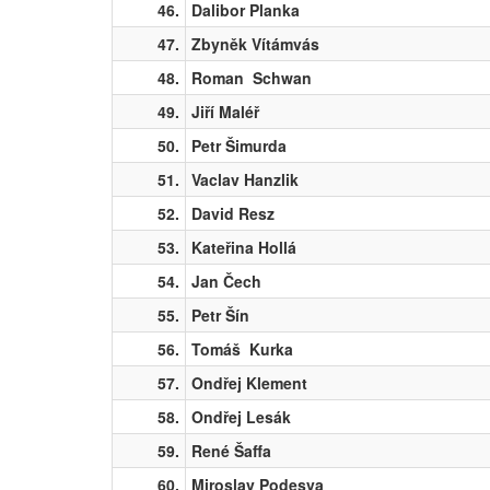
46.
Dalibor Planka
47.
Zbyněk Vítámvás
48.
Roman Schwan
49.
Jiří Maléř
50.
Petr Šimurda
51.
Vaclav Hanzlik
52.
David Resz
53.
Kateřina Hollá
54.
Jan Čech
55.
Petr Šín
56.
Tomáš Kurka
57.
Ondřej Klement
58.
Ondřej Lesák
59.
René Šaffa
60.
Miroslav Podesva