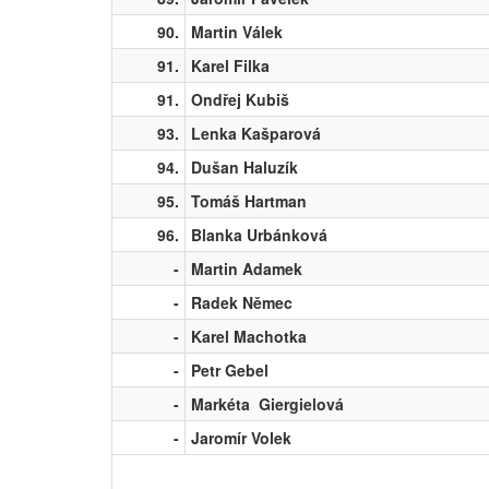
90.
Martin Válek
91.
Karel Filka
91.
Ondřej Kubiš
93.
Lenka Kašparová
94.
Dušan Haluzík
95.
Tomáš Hartman
96.
Blanka Urbánková
-
Martin Adamek
-
Radek Němec
-
Karel Machotka
-
Petr Gebel
-
Markéta Giergielová
-
Jaromír Volek