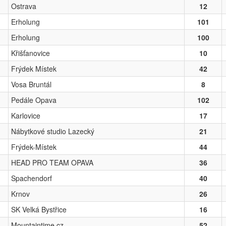
Ostrava
12
Erholung
101
Erholung
100
Křišťanovice
10
Frýdek Místek
42
Vosa Bruntál
8
Pedále Opava
102
Karlovice
17
Nábytkové studio Lazecký
21
Frýdek-Místek
44
HEAD PRO TEAM OPAVA
36
Spachendorf
40
Krnov
26
SK Velká Bystřice
16
Mountaintime.cz
52