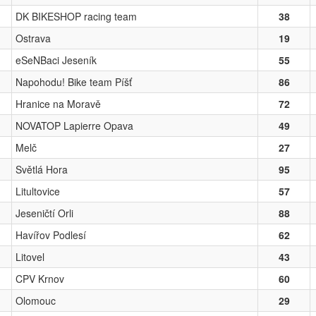
DK BIKESHOP racing team
38
Ostrava
19
eSeNBaci Jeseník
55
Napohodu! Bike team Píšť
86
Hranice na Moravě
72
NOVATOP Lapierre Opava
49
Melč
27
Světlá Hora
95
Litultovice
57
Jeseničtí Orli
88
Havířov Podlesí
62
Litovel
43
CPV Krnov
60
Olomouc
29