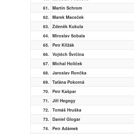
61.
Martin Schrom
62.
Marek Maceček
63.
Zdeněk Kukula
64.
Miroslav Sobala
65.
Petr Křižák
66.
Vojtěch Švrčina
67.
Michal Holíček
68.
Jaroslav Rončka
69.
Taťána Pokorná
70.
Petr Kašpar
71.
Jiří Hegegy
72.
Tomáš Hruška
73.
Daniel Glogar
74.
Petr Adámek