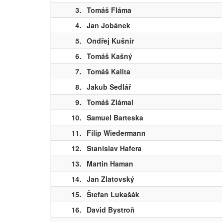
3.
Tomáš Fláma
4.
Jan Jobánek
5.
Ondřej Kušnír
6.
Tomáš Kašný
7.
Tomáš Kalita
8.
Jakub Sedlář
9.
Tomáš Zlámal
10.
Samuel Barteska
11.
Filip Wiedermann
12.
Stanislav Hafera
13.
Martin Haman
14.
Jan Zlatovský
15.
Štefan Lukašák
16.
David Bystroň