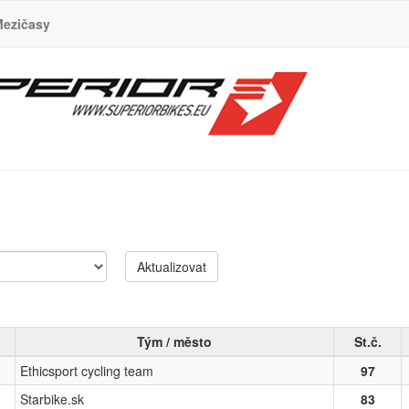
ezičasy
Aktualizovat
Tým / město
St.č.
Ethicsport cycling team
97
Starbike.sk
83