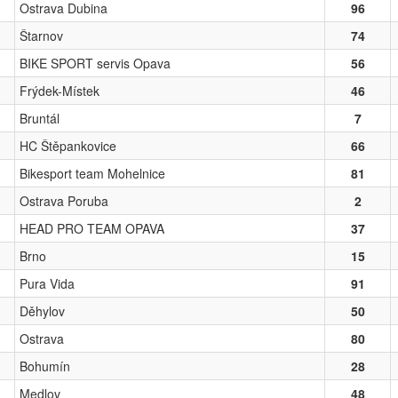
Ostrava Dubina
96
Štarnov
74
BIKE SPORT servis Opava
56
Frýdek-Místek
46
Bruntál
7
HC Štěpankovice
66
Bikesport team Mohelnice
81
Ostrava Poruba
2
HEAD PRO TEAM OPAVA
37
Brno
15
Pura Vida
91
Děhylov
50
Ostrava
80
Bohumín
28
Medlov
48