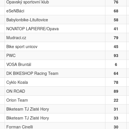
Opavský sportovní klub
76
eSeNBáci
68
Babylonbike-Litultovice
58
NOVATOP LAPIERRE/Opava
41
Mudraci.cz
79
Bike sport unicov
45
PWC
93
VOSA Bruntál
6
DK BIKESHOP Racing Team
64
Cyklo Koala
78
ON ROAD
89
Orion Team
22
Biketeam TJ Zlaté Hory
31
Biketeam TJ Zlaté Hory
33
Forman Cinelli
30