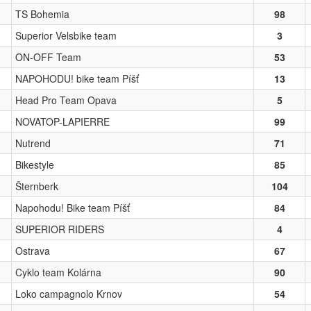
TS Bohemia
98
Superior Velsbike team
3
ON-OFF Team
53
NAPOHODU! bike team Píšť
13
Head Pro Team Opava
5
NOVATOP-LAPIERRE
99
Nutrend
71
Bikestyle
85
Šternberk
104
Napohodu! Bike team Píšť
84
SUPERIOR RIDERS
4
Ostrava
67
Cyklo team Kolárna
90
Loko campagnolo Krnov
54