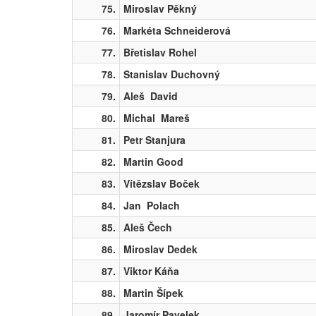
75.
Miroslav Pěkný
76.
Markéta Schneiderová
77.
Břetislav Rohel
78.
Stanislav Duchovný
79.
Aleš David
80.
Michal Mareš
81.
Petr Stanjura
82.
Martin Good
83.
Vítězslav Boček
84.
Jan Polach
85.
Aleš Čech
86.
Miroslav Dedek
87.
Viktor Káňa
88.
Martin Šípek
89.
Jaromír Pavelek