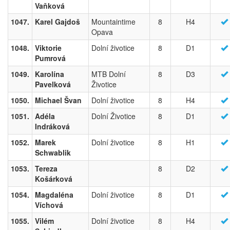
Vaňková
1047.
Karel Gajdoš
Mountaintime
8
H4
Opava
1048.
Viktorie
Dolní životice
8
D1
Pumrová
1049.
Karolína
MTB Dolní
8
D3
Pavelková
Životice
1050.
Michael Švan
Dolní životice
8
H4
1051.
Adéla
Dolní Životice
8
D1
Indráková
1052.
Marek
Dolní životice
8
H1
Schwablik
1053.
Tereza
8
D2
Košárková
1054.
Magdaléna
Dolní životice
8
D1
Víchová
1055.
Vilém
Dolní životice
8
H4