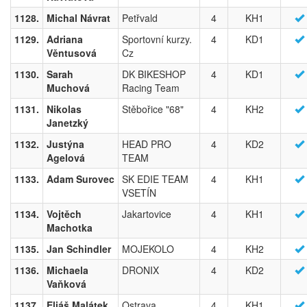
1128.
Michal Návrat
Petřvald
4
KH1
1129.
Adriana
Sportovní kurzy.
4
KD1
Věntusová
Cz
1130.
Sarah
DK BIKESHOP
4
KD1
Muchová
Racing Team
1131.
Nikolas
Stěbořice "68"
4
KH2
Janetzký
1132.
Justýna
HEAD PRO
4
KD2
Agelová
TEAM
1133.
Adam Surovec
SK EDIE TEAM
4
KH1
VSETÍN
1134.
Vojtěch
Jakartovice
4
KH1
Machotka
1135.
Jan Schindler
MOJEKOLO
4
KH2
1136.
Michaela
DRONIX
4
KD2
Vaňková
1137.
Eliáš Malátek
Ostrava
4
KH1