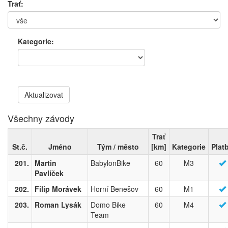
Trať:
Kategorie:
Aktualizovat
Všechny závody
Trať
St.č.
Jméno
Tým / město
[km]
Kategorie
Plat
201.
Martin
BabylonBike
60
M3
Pavlíček
202.
Filip Morávek
Horní Benešov
60
M1
203.
Roman Lysák
Domo Bike
60
M4
Team