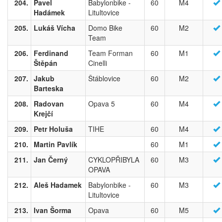
204.
Pavel
Babylonbike -
60
M4
Hadámek
Litultovice
205.
Lukáš Vícha
Domo Bike
60
M2
Team
206.
Ferdinand
Team Forman
60
M1
Štěpán
Cinelli
207.
Jakub
Štáblovice
60
M2
Barteska
208.
Radovan
Opava 5
60
M4
Krejčí
209.
Petr Holuša
TIHE
60
M4
210.
Martin Pavlík
60
M1
211.
Jan Černý
CYKLOPŘIBYLA
60
M3
OPAVA
212.
Aleš Hadamek
Babylonbike -
60
M3
Litultovice
213.
Ivan Šorma
Opava
60
M5