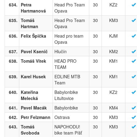
634.
Petra
Head Pro Team
30
KZ2
Hartmanová
Opava
635.
Tomáš
Head Pro Team
30
KM3
Hartman
Opava
636.
Felix Špička
Head pro team
30
KJM
Opava
637.
Pavel Ksenič
Hlučín
30
KM2
638.
Tomáš Vítek
HEAD PRO
30
KM1
TEAM
639.
Karel Husek
EDLINE MTB
30
KM1
Team
640.
Kateřina
Babylonbike
30
KZ2
Melecká
Litultovice
641.
Pavel Macák
Babylonbike
30
KM4
642.
Petr Felzmann
Ostrava
30
KM3
643.
Tomáš
NAPOHODU!
30
KM3
Svoboda
bike team Píšť