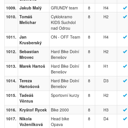
1009.
Jakub Malý
GRUNDY team
8
H4
1010.
Tomáš
Cyklokramo
8
H2
Melichar
KIDS Suchdol
nad Odrou
1011.
Jan
ON - OFF Team
8
H4
Krusberský
1012.
Sebastian
Hard Bike Dolní
8
H2
Mrovec
Benešov
1013.
Marek Hartoš
Hard Bike Dolní
8
H1
Benešov
1014.
Tereza
Hard Bike Dolní
8
D3
Hartošová
Benešov
1015.
Tadeáš
Sportovní kurzy
8
H2
Věntus
1016.
Kryštof Rycek
Bike 2000
8
H3
1017.
Nikola
Head bike
8
D4
Voženílková
Opava