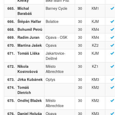
Křefký
Bike team Píšť
665.
Michal
Barney Cycle
30
KM1
Barabáš
666.
Štěpán Halfar
Bolatice
30
KJM
668.
Bohumil Petrů
30
KM4
669.
Radim Juran
Opava - OSK
30
KM4
670.
Martina Jašek
Opava
30
KZ2
671.
Tomáš Liška
Jakartovice-
30
KJM
Deštné
672.
Nikola
Město
30
KZ1
Kostrošová
Albrechtice
673.
Jirka Kubánek
Optys
30
KM3
674.
Tomáš
30
KM2
Dietrich
675.
Ondřej Blažek
Město
30
KM2
Albrechtice
676.
Daniel Holuša
Opava
30
KM3