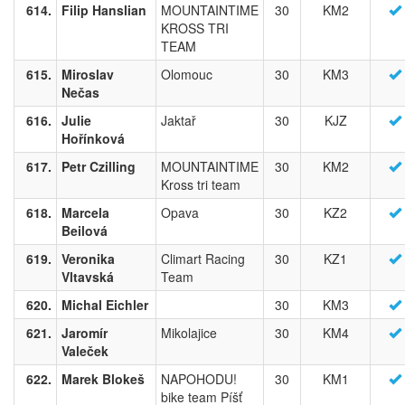
614.
Filip Hanslian
MOUNTAINTIME
30
KM2
KROSS TRI
TEAM
615.
Miroslav
Olomouc
30
KM3
Nečas
616.
Julie
Jaktař
30
KJZ
Hořínková
617.
Petr Czilling
MOUNTAINTIME
30
KM2
Kross tri team
618.
Marcela
Opava
30
KZ2
Beilová
619.
Veronika
Climart Racing
30
KZ1
Vltavská
Team
620.
Michal Eichler
30
KM3
621.
Jaromír
Mikolajice
30
KM4
Valeček
622.
Marek Blokeš
NAPOHODU!
30
KM1
bike team Píšť