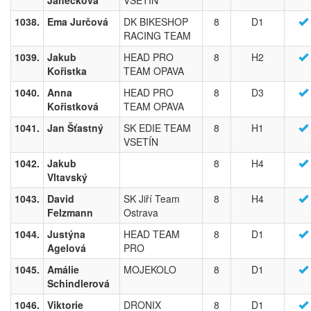
Janečková
VSETÍN
1038.
Ema Jurčová
DK BIKESHOP
8
D1
RACING TEAM
1039.
Jakub
HEAD PRO
8
H2
Kořistka
TEAM OPAVA
1040.
Anna
HEAD PRO
8
D3
Kořistková
TEAM OPAVA
1041.
Jan Šťastný
SK EDIE TEAM
8
H1
VSETÍN
1042.
Jakub
8
H4
Vltavský
1043.
David
SK Jiří Team
8
H4
Felzmann
Ostrava
1044.
Justýna
HEAD TEAM
8
D1
Agelová
PRO
1045.
Amálie
MOJEKOLO
8
D1
Schindlerová
1046.
Viktorie
DRONIX
8
D1