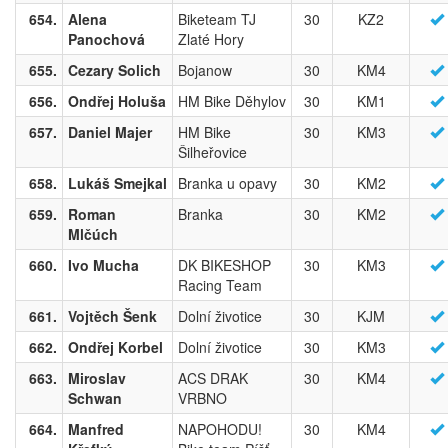
654.
Alena
Biketeam TJ
30
KZ2
Panochová
Zlaté Hory
655.
Cezary Solich
Bojanow
30
KM4
656.
Ondřej Holuša
HM Bike Děhylov
30
KM1
657.
Daniel Majer
HM Bike
30
KM3
Šilheřovice
658.
Lukáš Smejkal
Branka u opavy
30
KM2
659.
Roman
Branka
30
KM2
Mlčúch
660.
Ivo Mucha
DK BIKESHOP
30
KM3
Racing Team
661.
Vojtěch Šenk
Dolní životice
30
KJM
662.
Ondřej Korbel
Dolní životice
30
KM3
663.
Miroslav
ACS DRAK
30
KM4
Schwan
VRBNO
664.
Manfred
NAPOHODU!
30
KM4