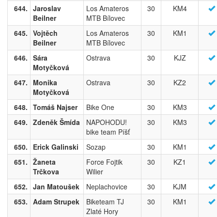
644.
Jaroslav
Los Amateros
30
KM4
Beilner
MTB Bílovec
645.
Vojtěch
Los Amateros
30
KM1
Beilner
MTB Bílovec
646.
Sára
Ostrava
30
KJZ
Motyčková
647.
Monika
Ostrava
30
KZ2
Motyčková
648.
Tomáš Najser
Bike One
30
KM3
649.
Zdeněk Šmída
NAPOHODU!
30
KM3
bike team Píšť
650.
Erick Galinski
Sozap
30
KM1
651.
Žaneta
Force Fojtik
30
KZ1
Trčkova
Wilier
652.
Jan Matoušek
Neplachovice
30
KJM
653.
Adam Strupek
Biketeam TJ
30
KM1
Zlaté Hory