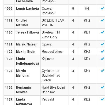
Lachetová
Podvihov
1066.
Lumír Lacheta
Opava -
8
H4
Podvihov
1119.
Ondřej
SK EDIE TEAM
4
KH2
Matušů
VSETÍN
1120.
Tereza Filková
Biketeam TJ
4
KD1
Zlaté Hory
1121.
Marek Najser
Opava
4
KH2
1122.
Maxim Stein
Respect bikes
4
KH2
1123.
Linda
Kajlovec
4
KD1
Hellebrandová
1124.
Martin
Cyklokramo
4
KH1
Melichar
Suchdol nad
Odrou
1126.
Benjamin
Hard Bike Dolní
4
KH2
Mrovec
Benešov
1127.
Linda
Petřvald
4
KD2
Návratová