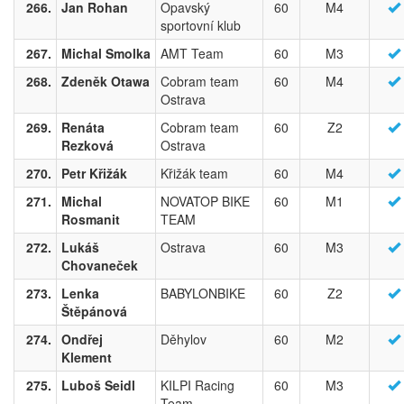
266.
Jan Rohan
Opavský
60
M4
sportovní klub
267.
Michal Smolka
AMT Team
60
M3
268.
Zdeněk Otawa
Cobram team
60
M4
Ostrava
269.
Renáta
Cobram team
60
Z2
Rezková
Ostrava
270.
Petr Křižák
Křižák team
60
M4
271.
Michal
NOVATOP BIKE
60
M1
Rosmanit
TEAM
272.
Lukáš
Ostrava
60
M3
Chovaneček
273.
Lenka
BABYLONBIKE
60
Z2
Štěpánová
274.
Ondřej
Děhylov
60
M2
Klement
275.
Luboš Seidl
KILPI Racing
60
M3
Team