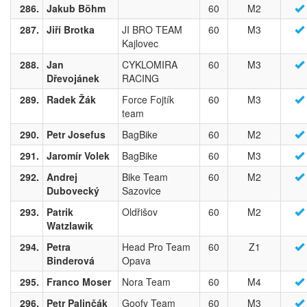
286.
Jakub Böhm
60
M2
287.
Jiří Brotka
JI BRO TEAM
60
M3
Kajlovec
288.
Jan
CYKLOMIRA
60
M3
Dřevojánek
RACING
289.
Radek Žák
Force Fojtík
60
M3
team
290.
Petr Josefus
BagBike
60
M2
291.
Jaromír Volek
BagBike
60
M3
292.
Andrej
Bike Team
60
M2
Dubovecký
Sazovice
293.
Patrik
Oldřišov
60
M2
Watzlawik
294.
Petra
Head Pro Team
60
Z1
Binderová
Opava
295.
Franco Moser
Nora Team
60
M4
296.
Petr Palinčák
Goofy Team
60
M3