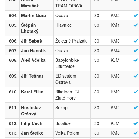
Matušek
TEAM OPAVA
604.
Martin Gura
Opava
30
KM2
605.
Štěpán
Hlavnice
30
KM1
Lhotský
606.
Jiří Sabaš
Železný Prajzák
30
KM3
607.
Jan Hanslik
Opava
30
KM4
608.
Aleš Včelka
Babylonbike
30
KJM
Litultovice
609.
Jiří Tešnar
ED system
30
KM3
Ostrava
610.
Karel Filka
Biketeam TJ
30
KM2
Zlaté Hory
611.
Rostislav
Sozap
30
KM2
Oršový
612.
Filip Čech
Bolatice
30
KJM
613.
Jan Štefko
Velká Polom
30
KM3