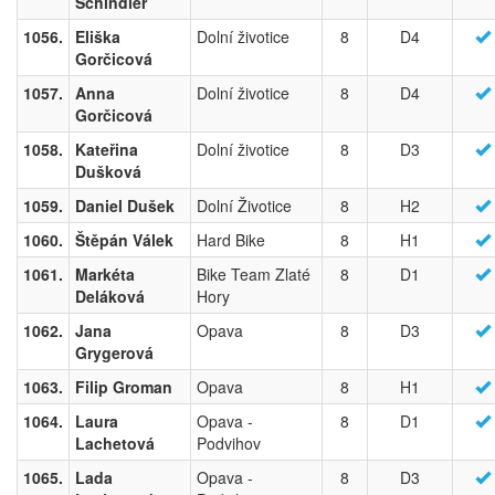
Schindler
1056.
Eliška
Dolní životice
8
D4
Gorčicová
1057.
Anna
Dolní životice
8
D4
Gorčicová
1058.
Kateřina
Dolní životice
8
D3
Dušková
1059.
Daniel Dušek
Dolní Životice
8
H2
1060.
Štěpán Válek
Hard Bike
8
H1
1061.
Markéta
Bike Team Zlaté
8
D1
Deláková
Hory
1062.
Jana
Opava
8
D3
Grygerová
1063.
Filip Groman
Opava
8
H1
1064.
Laura
Opava -
8
D1
Lachetová
Podvihov
1065.
Lada
Opava -
8
D3