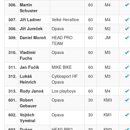
306.
Martin
60
M4
Schuster
307.
Jiří Ladner
Velké Heraltice
60
M4
308.
Jiří Jureček
Opava
60
M2
309.
Daniel Moroň
HEAD PRO
60
JM
TEAM
310.
Vladimír
Opava
60
M5
Fuchs
311.
Jan Fučík
MIKE BIKE
60
M2
312.
Lukáš
Cyklosport HF
60
M3
Heinrich
Opava
313.
Rudy Janoš
Los playboys
60
M4
601.
Robert
Opava
30
KM3
Gebauer
602.
Vojtěch
Opava
30
KM1
Vymětal
603.
Dušan
HEAD PRO
30
KM3