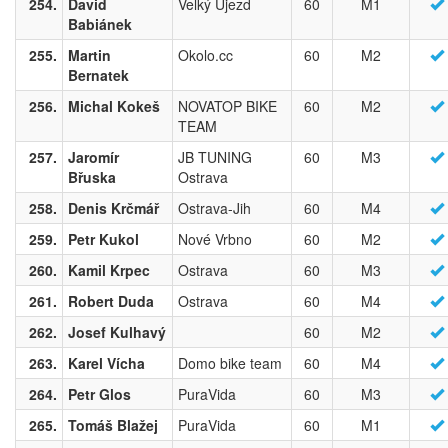
254.
David
Velký Újezd
60
M1
Babiánek
255.
Martin
Okolo.cc
60
M2
Bernatek
256.
Michal Kokeš
NOVATOP BIKE
60
M2
TEAM
257.
Jaromír
JB TUNING
60
M3
Břuska
Ostrava
258.
Denis Krčmář
Ostrava-Jih
60
M4
259.
Petr Kukol
Nové Vrbno
60
M2
260.
Kamil Krpec
Ostrava
60
M3
261.
Robert Duda
Ostrava
60
M4
262.
Josef Kulhavý
60
M2
263.
Karel Vícha
Domo bike team
60
M4
264.
Petr Glos
PuraVida
60
M3
265.
Tomáš Blažej
PuraVida
60
M1