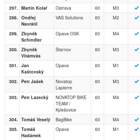
297.
Martin Kolař
Ostrava
60
M3
298.
Ondřej
VAS Solutions
60
M2
Navrátil
299.
Zbyněk
Opava OSK
60
M4
Schindler
300.
Zbyněk
Štarnov
60
M3
Vítámvás
301.
Jan
Opava
60
M1
Kaštovský
302.
Petr Jašek
Novatop
60
M3
Lapierre
303.
Petr Lazecký
NOVATOP BIKE
60
M4
TEAM /
Kylešovice
304.
Tomáš Veselý
BagBike
60
M4
305.
Tomáš
Opava
60
M1
Hadámek