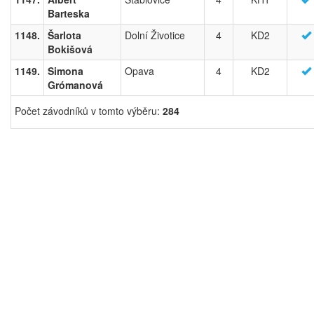
Barteska
1148.
Šarlota
Dolní Životice
4
KD2
Bokišová
1149.
Simona
Opava
4
KD2
Grómanová
Počet závodníků v tomto výběru:
284