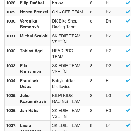
1028.
Filip Daňhel
Krnov
8
H1
1029.
Honza Frenzel
ON - OFF TEAM
8
H2
1030.
Veronika
DK Bike Shop
8
D4
Beranová
Racing Team
1031.
Michal Szalóki
SK EDIE TEAM
8
H2
VSETÍN
1032.
Tobiáš Agel
HEAD PRO
8
H2
TEAM
1033.
Ella
SK EDIE TEAM
8
D2
Surovcová
VSETÍN
1034.
Frantisek
Babylonbike -
8
H1
Drápal
Litultovice
1035.
Julie
KILPI KIDS
8
D3
Kožušníková
RACING TEAM
1036.
Jan Hába
SK EDIE TEAM
8
H3
VSETÍN
1037.
Laura
SK EDIE TEAM
8
D1