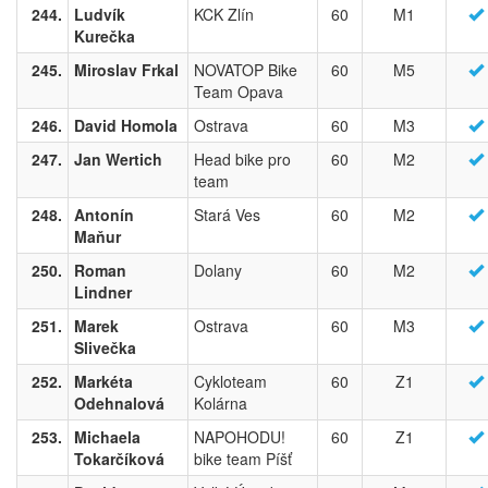
244.
Ludvík
KCK Zlín
60
M1
Kurečka
245.
Miroslav Frkal
NOVATOP Bike
60
M5
Team Opava
246.
David Homola
Ostrava
60
M3
247.
Jan Wertich
Head bike pro
60
M2
team
248.
Antonín
Stará Ves
60
M2
Maňur
250.
Roman
Dolany
60
M2
Lindner
251.
Marek
Ostrava
60
M3
Slivečka
252.
Markéta
Cykloteam
60
Z1
Odehnalová
Kolárna
253.
Michaela
NAPOHODU!
60
Z1
Tokarčíková
bike team Píšť