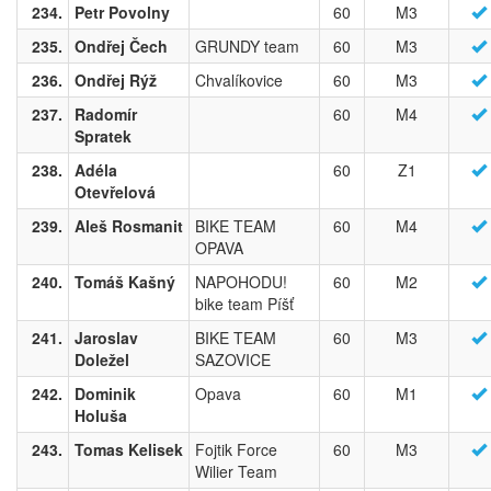
234.
Petr Povolny
60
M3
235.
Ondřej Čech
GRUNDY team
60
M3
236.
Ondřej Rýž
Chvalíkovice
60
M3
237.
Radomír
60
M4
Spratek
238.
Adéla
60
Z1
Otevřelová
239.
Aleš Rosmanit
BIKE TEAM
60
M4
OPAVA
240.
Tomáš Kašný
NAPOHODU!
60
M2
bike team Píšť
241.
Jaroslav
BIKE TEAM
60
M3
Doležel
SAZOVICE
242.
Dominik
Opava
60
M1
Holuša
243.
Tomas Kelisek
Fojtik Force
60
M3
Wilier Team