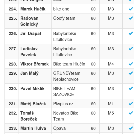
224.
Marek Hučík
bike one
60
M3
225.
Radovan
Goofy team
60
M3
Solnický
226.
Jiří Drápal
Babylonbike -
60
M3
Litultovice
227.
Ladislav
Babylonbike
60
M3
Pavelek
Litultovice
228.
Viktor Břemek
Bike team Hlučín
60
M4
229.
Jan Malý
GRUNDYteam
60
M3
Neplachovice
230.
Pavel Miklík
BIKE TEAM
60
M3
SAZOVICE
231.
Matěj Blažek
Pkvplus.cz
60
M1
232.
Tomáš
Novatop Bike
60
M5
Boreček
Team
233.
Martin Hulva
Opava
60
M3