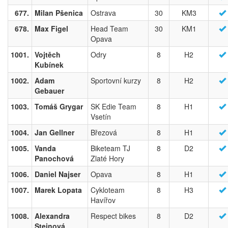
677.
Milan Pšenica
Ostrava
30
KM3
678.
Max Figel
Head Team
30
KM1
Opava
1001.
Vojtěch
Odry
8
H2
Kubínek
1002.
Adam
Sportovní kurzy
8
H2
Gebauer
1003.
Tomáš Grygar
SK Edie Team
8
H1
Vsetín
1004.
Jan Gellner
Březová
8
H1
1005.
Vanda
Biketeam TJ
8
D2
Panochová
Zlaté Hory
1006.
Daniel Najser
Opava
8
H1
1007.
Marek Lopata
Cykloteam
8
H3
Havířov
1008.
Alexandra
Respect bikes
8
D2
Steinová