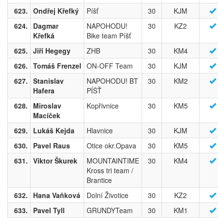
623.
Ondřej Křefký
Píšť
30
KJM
624.
Dagmar
NAPOHODU!
30
KZ2
Křefká
Bike team Píšť
625.
Jiří Hegegy
ZHB
30
KM4
626.
Tomáš Frenzel
ON-OFF Team
30
KJM
627.
Stanislav
NAPOHODU! BT
30
KM2
Hafera
PÍŠŤ
628.
Miroslav
Kopřivnice
30
KM5
Macíček
629.
Lukáš Kejda
Hlavnice
30
KJM
630.
Pavel Raus
Otice okr.Opava
30
KM5
631.
Viktor Škurek
MOUNTAINTIME
30
KM4
Kross tri team /
Brantice
632.
Hana Vaňková
Dolní Životice
30
KZ2
633.
Pavel Tyll
GRUNDYTeam
30
KM1