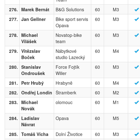
276.
Marek Bernát
B&G Solutions
60
M3
277.
Jan Gellner
Bike sport servis
60
M3
Opava
278.
Michael
Novatop-bike
60
M3
Vilášek
team
279.
Vitězslav
Nábytkové
60
M4
Boček
studio Lazecký
280.
Stanislav
Force Fojtík
60
M3
Ondroušek
Wilier
281.
Petr Hrubý
Hrabyně
60
M4
282.
Ondřej Londin
Štramberk
60
M2
283.
Michael
olomouc
60
M1
Novák
284.
Ladislav
Opava
60
M5
Návrat
285.
Tomáš Vícha
Dolní Životice
60
M3