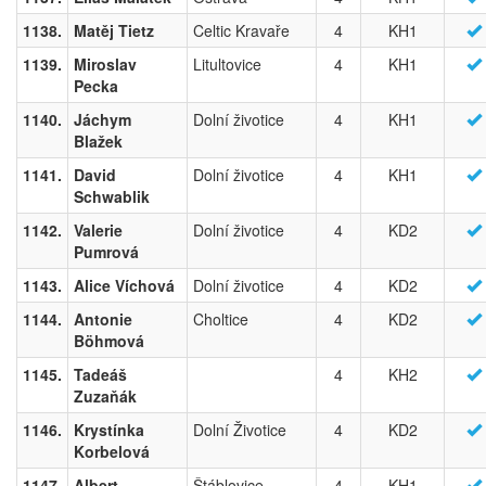
1138.
Matěj Tietz
Celtic Kravaře
4
KH1
1139.
Miroslav
Litultovice
4
KH1
Pecka
1140.
Jáchym
Dolní životice
4
KH1
Blažek
1141.
David
Dolní životice
4
KH1
Schwablik
1142.
Valerie
Dolní životice
4
KD2
Pumrová
1143.
Alice Víchová
Dolní životice
4
KD2
1144.
Antonie
Choltice
4
KD2
Böhmová
1145.
Tadeáš
4
KH2
Zuzaňák
1146.
Krystínka
Dolní Životice
4
KD2
Korbelová
1147.
Albert
Štáblovice
4
KH1