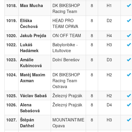
1018.
Max Mucha
DK BIKESHOP
8
H1
Racing Team
1019.
Eliška
HEAD PRO
8
D2
Čechová
TEAM OPAVA
1020.
Jakub Prejda
ON OFF TEAM
8
H4
1022.
Lukáš
Babylonbike -
8
H3
Hadámek
Litultovice
1023.
Amálie
Dolní Benešov
8
D3
Kubincová
1024.
Matěj Maxim
DK BIKESHOP
8
H2
Axman
Racing Team
Ostrava
1025.
Václav Sabaš
Železný Prajzák
8
H2
1026.
Alena
Železný Prajzák
8
D4
Sabašová
1027.
Štěpán
MOUNTAINTIME
8
H3
Daňhel
Opava